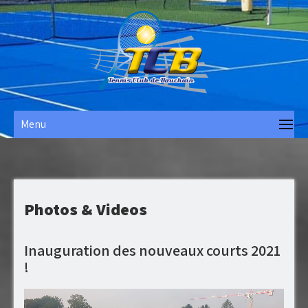
Skip
to
content
Tennis Club de Bouchain
Menu
Photos & Videos
Inauguration des nouveaux courts 2021
!