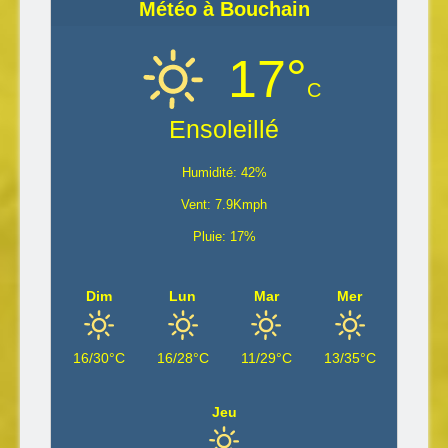
Météo à Bouchain
17°
C
Ensoleillé
Humidité: 42%
Vent: 7.9Kmph
Pluie: 17%
Dim
Lun
Mar
Mer
16/30°C
16/28°C
11/29°C
13/35°C
Jeu