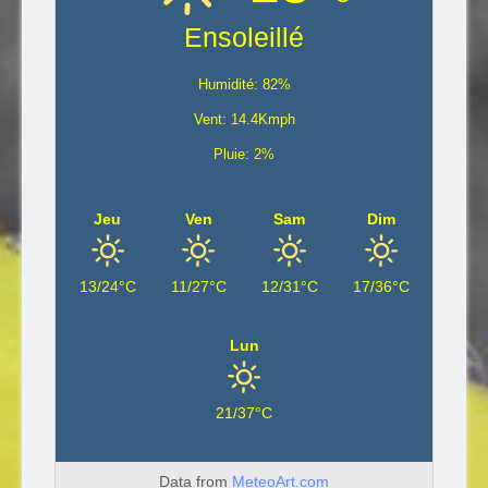
Ensoleillé
Humidité: 82%
Vent: 14.4Kmph
Pluie: 2%
Jeu
Ven
Sam
Dim
13/24°C
11/27°C
12/31°C
17/36°C
Lun
21/37°C
Data from
MeteoArt.com