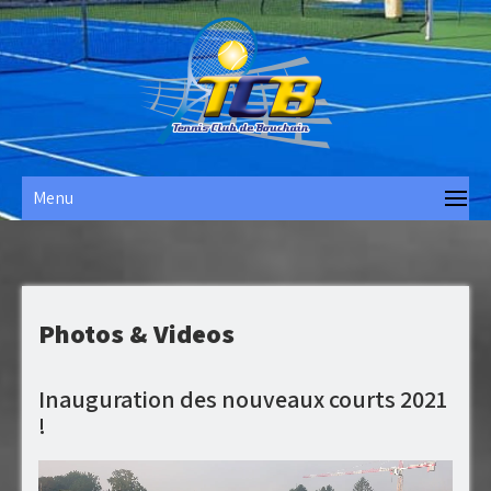
Skip
to
content
Tennis Club de Bouchain
Menu
Photos & Videos
Inauguration des nouveaux courts 2021
!