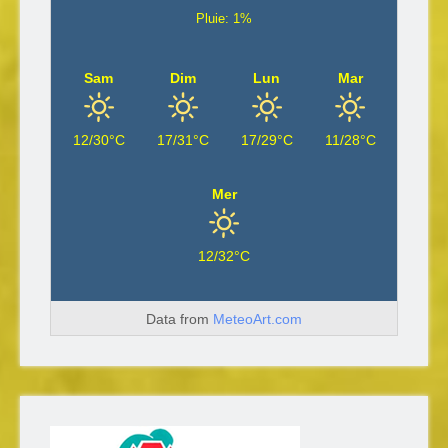
Pluie: 1%
Sam
Dim
Lun
Mar
12/30°C
17/31°C
17/29°C
11/28°C
Mer
12/32°C
Data from
MeteoArt.com