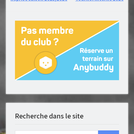
Navigation
de
l’article
Recherche dans le site