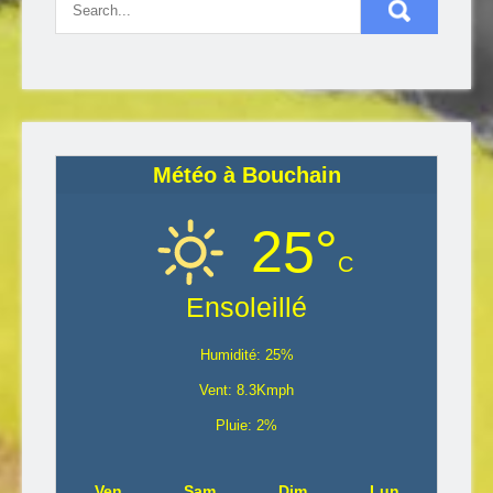
Météo à Bouchain
25°
C
Ensoleillé
Humidité: 25%
Vent: 8.3Kmph
Pluie: 2%
Ven
Sam
Dim
Lun